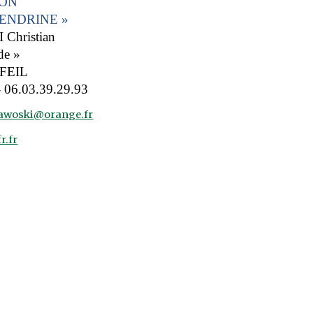
ON
CENDRINE »
hristian
e »
FEIL
- 06.03.39.29.93
tawoski@orange.fr
r.fr