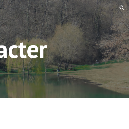
ion
acter