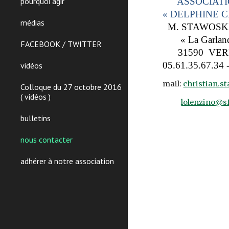
pourquoi agir
ASSOCIATI
« DELPHINE 
médias
M. STAWOSKI C
« La Garland
FACEBOOK / TWITTER
31590 VER
05.61.35.67.34 
vidéos
mail:
christian.s
Colloque du 27 octobre 2016
( vidéos )
lolenzino@sf
bulletins
nous contacter
adhérer à notre association